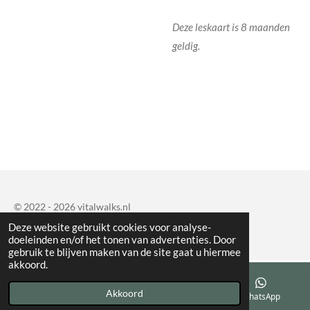
Deze leskaart is 8 maanden
geldig.
© 2022 - 2026 vitalwalks.nl
Powered by
JouwWeb
Deze website gebruikt cookies voor analyse-
doeleinden en/of het tonen van advertenties. Door
gebruik te blijven maken van de site gaat u hiermee
akkoord.
Akkoord
E-mailadres
Telefoonnummer
WhatsApp