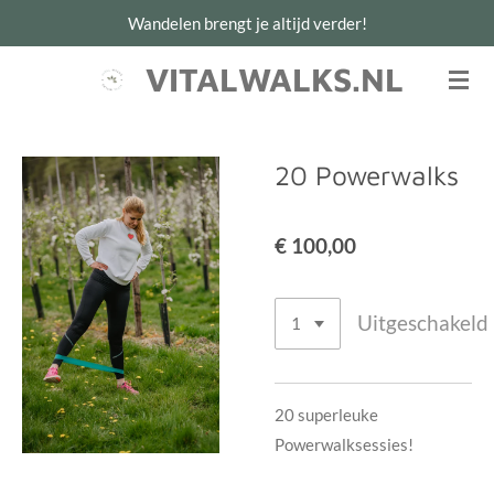
Wandelen brengt je altijd verder!
Ga
direct
VITALWALKS.NL
naar
de
hoofdinhoud
20 Powerwalks
€ 100,00
Uitgeschakeld
20 superleuke
Powerwalksessies!