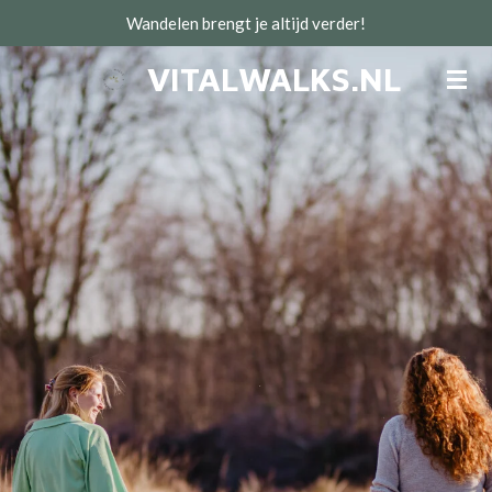
Wandelen brengt je altijd verder!
Ga
direct
VITALWALKS.NL
naar
de
hoofdinhoud